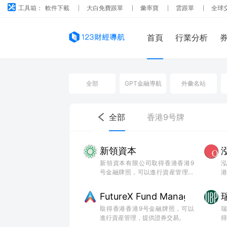
工具箱：
軟件下載
大白免費跟單
彙率寶
雲跟單
全球
首頁
行業分析
全部
GPT金融導航
外彙名站
全部
香港9号牌
<
新領資本
新領資本有限公司取得香港香港9
号金融牌照，可以進行資産管理，
提供證券交易。
理
FutureX Fund Management (
取得香港香港9号金融牌照，可以
進行資産管理，提供證券交易。
行