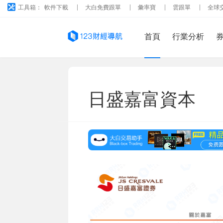
工具箱：
軟件下載
大白免費跟單
彙率寶
雲跟單
全球
首頁
行業分析
日盛嘉富資本