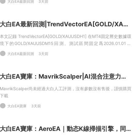
大白EA最新回測
3天前
Everytick，不啓用優化。本次樣本産生明确交易，但淨利潤
爲 -9,449.18USD，盈利交易占比57.35%。
大白EA最新回測|TrendVectorEA[GOLD/XAUUSDH1]2026年回測利潤達7,553.10USD，勝率35.92%
本文記錄 TrendVectorEA[GOLD/XAUUSDH1] 在MT4固定曆史數據環
境下的GOLD/XAUUSDM15回測。測試區間固定爲2026.01.01到
2026.06.01，初始資金10000USD，杠杆100，點差50，模型爲
大白EA最新回測
3天前
Everytick，不啓用優化。本次樣本産生明确交易，淨利
潤 7,553.10USD，盈利交易占比35.92%。
大白EA寶庫：MavrikScalper|AI混合注意力神經網絡，多維度規避低流動性行情MT5EA
MavrikScalper尚未經過大白人工評測，沒有參數沒有售後，謹慎購買
下載
大白EA寶庫
3天前
大白EA寶庫：AeroEA｜動态K線掃描引擎，同一時間隻持有1筆訂單的形态交易EAMT5EA