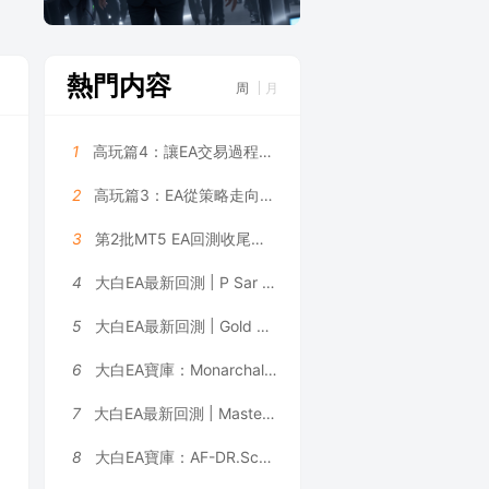
熱門内容
周
月
1
高玩篇4：讓EA交易過程更可控——大白科普
2
高玩篇3：EA從策略走向系統——大白科普
3
第2批MT5 EA回測收尾，5個月利潤131萬美金是數據拟合嗎？
4
大白EA最新回測 | P Sar Marti EA V2.02 MT4 2026年回測虧損9,996.47USD，勝率42.02%
5
大白EA最新回測 | Gold Pulse MT4_1460+ [Gold Pulse Settings] EA 2026年回測虧損8,076.48USD，勝率50.00%
6
大白EA寶庫：Monarchal Algo EA | 動态網格 + 鎖盈機制，倉位限制 + 追蹤止損雙重風控 MT4 EA
7
大白EA最新回測 | Master FX Scalper Ultimate [GOLD/XAUUSD Safe Set M5] EA 2026年回測利潤達248,269,934.32USD，勝率80.73%
8
大白EA寶庫：AF-DR.Scalper Pro+ Final｜三位一體交易引擎，震蕩、趨勢行情全覆蓋，可多品種同時運行 MT4 EA