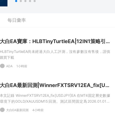
每日彙率
大白EA寶庫：HLBTinyTurtleEA|12IN1策略引擎，ATR動态DCA與金字塔加倉機制
HLBTinyTurtleEA尚未經過大白人工評測，沒有參數沒有售後，謹慎
購買下載
ADA
1小時前
大白EA最新回測|WinnerFXTSRV12EA_fix[USDJPY]EA2026年回測虧損9,449.18USD，勝率57.35%
本文記錄 WinnerFXTSRV12EA_fix[USDJPY]EA 在MT4固定曆史數據
環境下的GOLD/XAUUSDM15回測。測試區間固定爲2026.01.01到
2026.06.01，初始資金10000USD，杠杆100，點差50，模型爲
大白EA最新回測
4小時前
Everytick，不啓用優化。本次樣本産生明确交易，但淨利潤