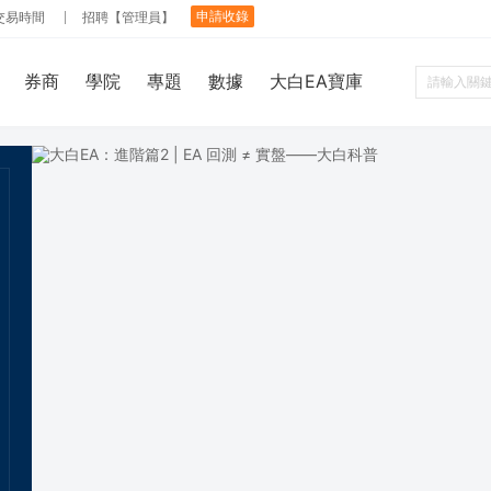
申請收錄
交易時間
招聘【管理員】
券商
學院
專題
數據
大白EA寶庫