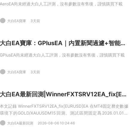
AeroEA尚未經過大白人工評測，沒有參數沒有售後，謹慎購買下載
大白EA寶庫
3天前
大白EA寶庫：GPlusEA｜内置新聞過濾+智能時間雙重防護，可自由切換密集剝頭皮與寬幅網格模式MT4EA
GPlusEA尚未經過大白人工評測，沒有參數沒有售後，謹慎購買下載
大白EA寶庫
3天前
大白EA最新回測|WinnerFXTSRV12EA_fix[EURUSD]EA2026年回測虧損9,449.18USD，勝率57.35%
本文記錄 WinnerFXTSRV12EA_fix[EURUSD]EA 在MT4固定曆史數據
環境下的GOLD/XAUUSDM15回測。測試區間固定爲2026.01.01到
2026.06.01，初始資金10000USD，杠杆100，點差50，模型爲
大白EA最新回測
2026-08-06 10:24:46
Everytick，不啓用優化。本次樣本産生明确交易，但淨利潤
爲 -9,449.18USD，盈利交易占比57.35%。