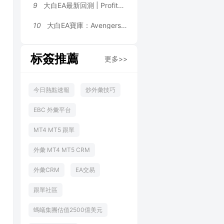
9
大白EA最新回測 | ProfitMachine AI Virtual EA [Author Monitoring Settings] 2026年回測利潤達470.44USD，勝率81.83%
10
大白EA寶庫：Avengers EA | 1.2 倍溫和加倉 + 雙層對沖風控，H4+VWAP 雙重大盤過濾 MT4 EA
标簽推薦
更多>>
今日熱點速報
炒外彙技巧
EBC 外彙平台
MT4 MT5 跟單
外彙 MT4 MT5 CRM
外彙CRM
EA交易
跟單社區
螞蟻集團估值2500億美元