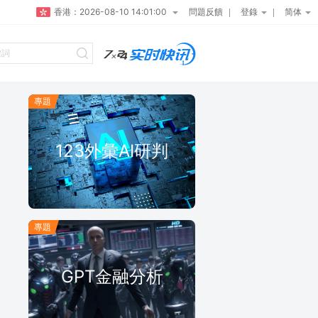
香港：
2026-08-10 14:01:01
問題反饋
登錄
简体
專題
推薦
第2批MT5 EA回測收尾，5
123外彙AI研判
個月利潤131萬美金是數據
拟合嗎？
第2批MT5 EA回測收尾，5個月利潤
131萬美金是數據拟合嗎？
專題
最新
2026-06-11 12:06:14
GPT金融分析