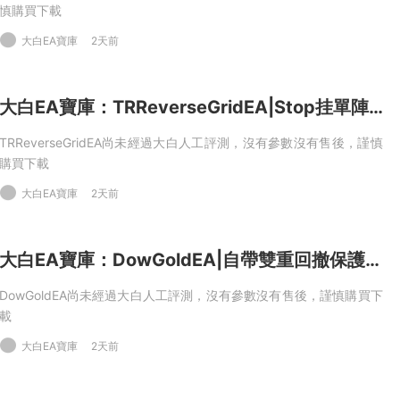
慎購買下載
大白EA寶庫
2天前
大白EA寶庫：TRReverseGridEA|Stop挂單陣列+動态網格擴展策略邏輯MT5EA
TRReverseGridEA尚未經過大白人工評測，沒有參數沒有售後，謹慎
購買下載
大白EA寶庫
2天前
大白EA寶庫：DowGoldEA|自帶雙重回撤保護，XAUUSD+US30雙資産M1高頻策略MT5EA
DowGoldEA尚未經過大白人工評測，沒有參數沒有售後，謹慎購買下
載
大白EA寶庫
2天前