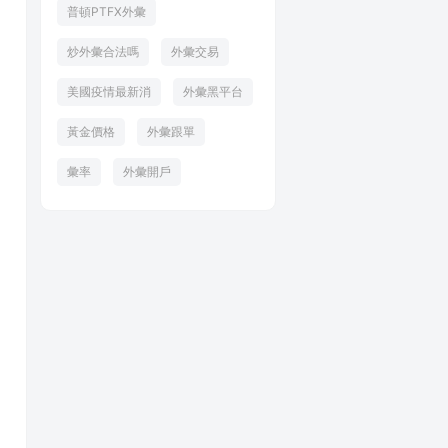
普頓PTFX外彙
炒外彙合法嗎
外彙交易
美國疫情最新消
外彙黑平台
黃金價格
外彙跟單
彙率
外彙開戶