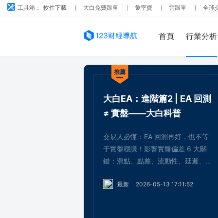
工具箱：
軟件下載
大白免費跟單
彙率寶
雲跟單
全球
首頁
行業分析
推薦
大白EA：進階篇2 | EA 回測
≠ 實盤——大白科普
交易人必懂：EA 回測再好，也不等
于實盤穩賺！影響實盤偏差 6 大關
鍵：滑點、點差、流動性、延遲、時
區、經紀商環境。回測是驗證工具，
最新
2026-05-13 17:11:52
不是收益承諾，小資金試錯永遠是第
一步！