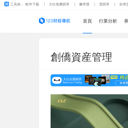
工具箱：
軟件下載
大白免費跟單
彙率寶
雲跟單
全球
首頁
行業分析
創僑資産管理