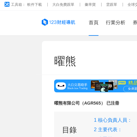
工具箱：
軟件下載
大白免費跟單
彙率寶
雲跟單
全球
首頁
行業分析
曜熊
曜熊有限公司（AGR565） 已注冊
1 核心負責人員：
目錄
2 主要代表：