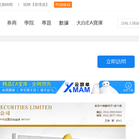
交易時間
招聘【管理員】
申請收錄
券商
學院
專題
數據
大白EA寶庫
立即訪問