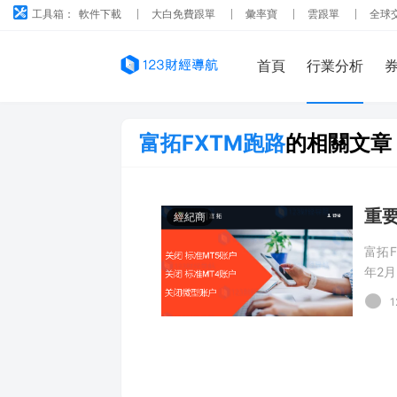
工具箱：
軟件下載
大白免費跟單
彙率寶
雲跟單
全球
首頁
行業分析
富拓FXTM跑路
的相關文章
經紀商
富拓
年2
起了