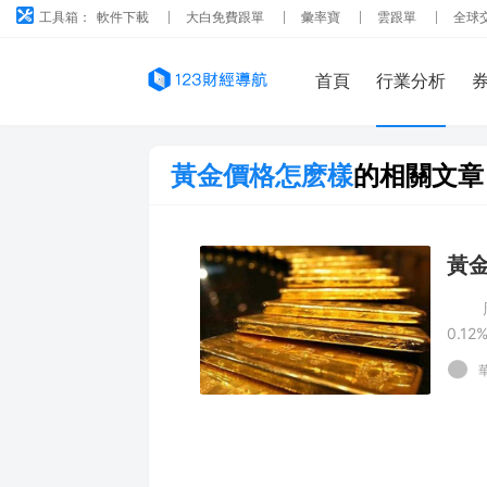
工具箱：
軟件下載
大白免費跟單
彙率寶
雲跟單
全球
首頁
行業分析
黃金價格怎麽樣
的相關文章
黃
周二
0.
樂觀論