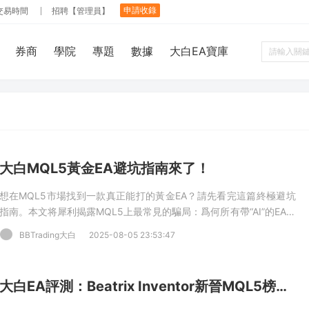
申請收錄
交易時間
招聘【管理員】
券商
學院
專題
數據
大白EA寶庫
大白MQL5黃金EA避坑指南來了！
想在MQL5市場找到一款真正能打的黃金EA？請先看完這篇終極避坑
指南。本文将犀利揭露MQL5上最常見的騙局：爲何所有帶“AI”的EA都
應直接拉黑？如何識别那些爆倉就換皮的“慣犯”作者？“無馬丁、過
BBTrading大白
2025-08-05 23:53:47
PROP”的營銷噱頭背後藏着哪些貓膩？文章更點名評述Yellowstone,
Gold Trade Pro, ZenX等多款熱門EA的真實水平，戳穿數據拟合與時
代紅利的神話。别再浪費時間與金錢，用數據看穿EA的真實價值。
大白EA評測：Beatrix Inventor新晉MQL5榜一，真有兩下子？