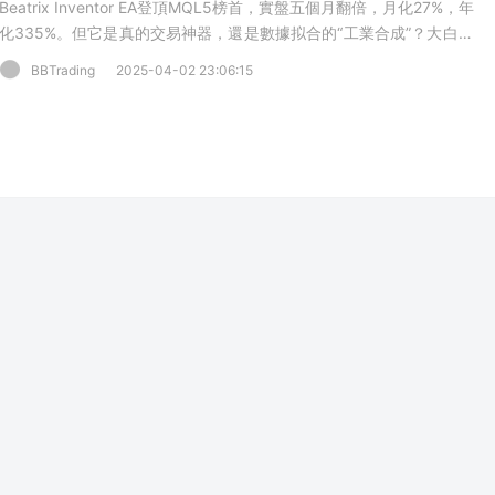
Beatrix Inventor EA登頂MQL5榜首，實盤五個月翻倍，月化27%，年
化335%。但它是真的交易神器，還是數據拟合的“工業合成”？大白深
度回測，多角度拆解，揭開EA真實面目！
BBTrading
2025-04-02 23:06:15