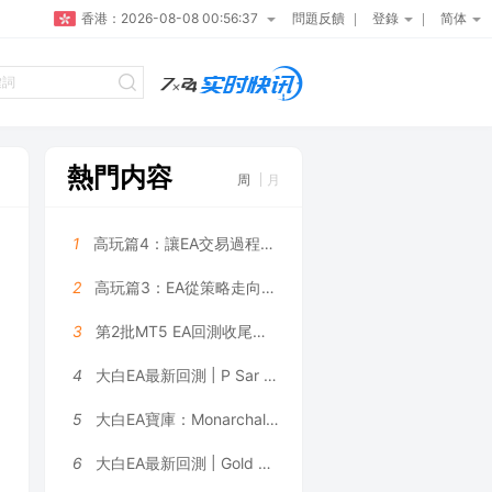
香港：
2026-08-08 00:56:37
問題反饋
登錄
简体
熱門内容
周
月
1
高玩篇4：讓EA交易過程更可控——大白科普
2
高玩篇3：EA從策略走向系統——大白科普
3
第2批MT5 EA回測收尾，5個月利潤131萬美金是數據拟合嗎？
4
大白EA最新回測 | P Sar Marti EA V2.02 MT4 2026年回測虧損9,996.47USD，勝率42.02%
5
大白EA寶庫：Monarchal Algo EA | 動态網格 + 鎖盈機制，倉位限制 + 追蹤止損雙重風控 MT4 EA
6
大白EA最新回測 | Gold Pulse MT4_1460+ [Gold Pulse Settings] EA 2026年回測虧損8,076.48USD，勝率50.00%