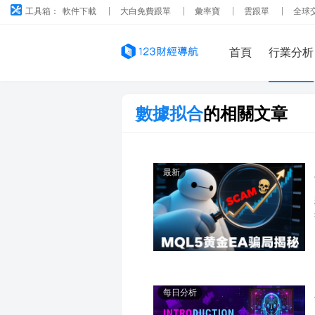
工具箱：
軟件下載
大白免費跟單
彙率寶
雲跟單
全球
首頁
行業分析
數據拟合
的相關文章
最新
每日分析