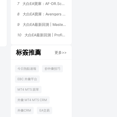
7
大白EA寶庫：AF-DR.Scalper Pro+ Final｜三位一體交易引擎，震蕩、趨勢行情全覆蓋，可多品種同時運行 MT4 EA
8
大白EA寶庫：Avengers EA | 1.2 倍溫和加倉 + 雙層對沖風控，H4+VWAP 雙重大盤過濾 MT4 EA
9
大白EA最新回測 | Master FX Scalper Ultimate [GOLD/XAUUSD Safe Set M5] EA 2026年回測利潤達248,269,934.32USD，勝率80.73%
10
大白EA最新回測 | ProfitMachine AI Virtual EA [Author Monitoring Settings] 2026年回測利潤達470.44USD，勝率81.83%
标簽推薦
更多>>
今日熱點速報
炒外彙技巧
EBC 外彙平台
MT4 MT5 跟單
外彙 MT4 MT5 CRM
外彙CRM
EA交易