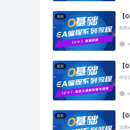
【0
最新
熟悉
W
最新
學習
W
最新
認識