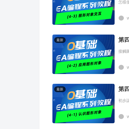
怎樣
W
第四
最新
接觸
W
第四
最新
初步
W