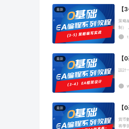
【3
最新
策略
制）
【0
最新
設計
W
最新
貨币
将學