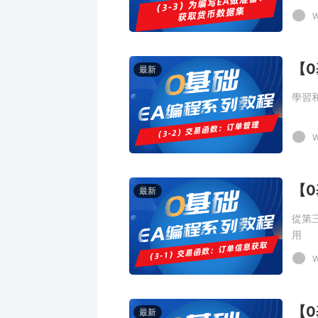
W
最新
學習
W
最新
從第
用
W
【0
最新