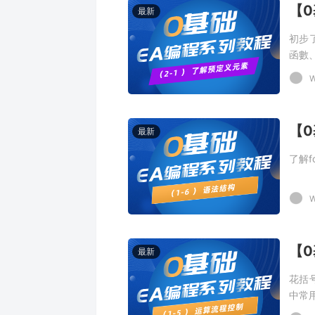
【0
最新
初步
函數
W
【0
最新
了解f
W
【0
最新
花括
中常用
程控