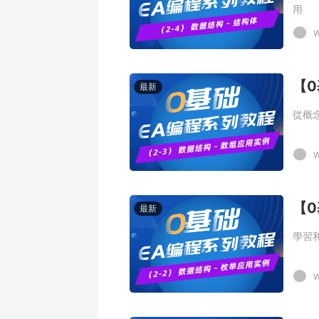
用
W
最新
從概
W
最新
學習
W