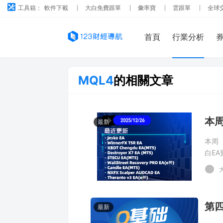
工具箱：
軟件下載
大白免費跟單
彙率寶
雲跟單
全球
首頁
行業分析
MQL4
的相關文章
本周
最新
本周（
白EA
第四
最新