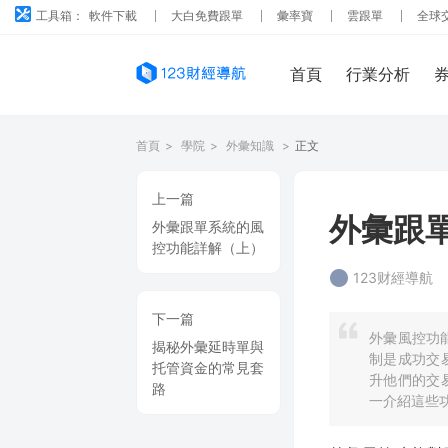
工具箱：
軟件下載
大白免費跟單
彙率寶
雲跟單
全球
首頁
行業分析
首頁
>
學院
>
外彙知識
>
正文
上一篇
外彙跟
外彙跟單系統的風
控功能詳解（上）
123财經導航
下一篇
外彙風控功
揭秘外彙延時單與
制是成功交
托管資金的常見套
升他們的交
路
一介紹這些