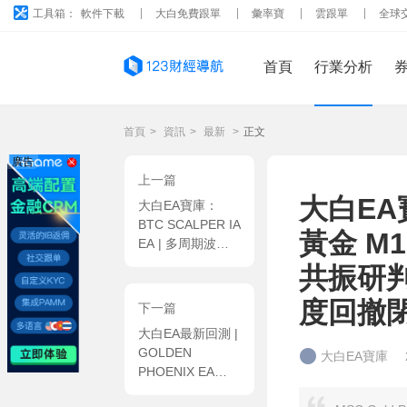
工具箱：
軟件下載
大白免費跟單
彙率寶
雲跟單
全球
首頁
行業分析
首頁
>
資訊
>
最新
>
正文
廣告
上一篇
大白EA寶
大白EA寶庫：
BTC SCALPER IA
黃金 M
EA | 多周期波動
率引擎 + 動态訂
共振研判
單保護 + 日内目
标風控全閉環
度回撤閉
下一篇
MT5 EA
大白EA最新回測 |
GOLDEN
大白EA寶庫
PHOENIX EA
2026年回測虧損