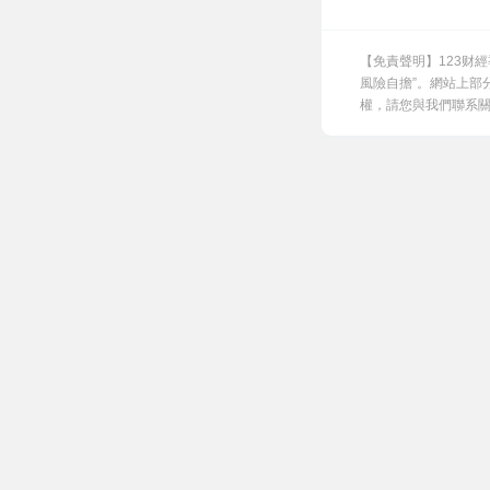
【免責聲明】123财
風險自擔”。網站上部
權，請您與我們聯系關閉，