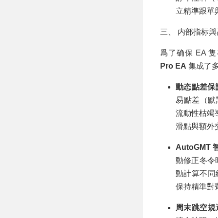
立精準跟單
三、 内部指标
爲了确保 EA
Pro EA
集成了多
動态點差保護機
易點差（默
流動性枯竭
滑點與額外
AutoGM
動修正冬令時
動計算不同
保持精準對
周末跳空規避機