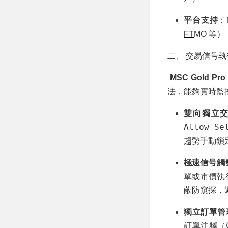
平台支持
：
FT
MO 等）
二、 交易信号
MSC Gold Pro
法，能夠實時監控
雙向獨立
Allow Se
趨勢手動鎖
極速信号觸
單或市價執
蔽防窺探，
獨立訂單管
訂單注釋（