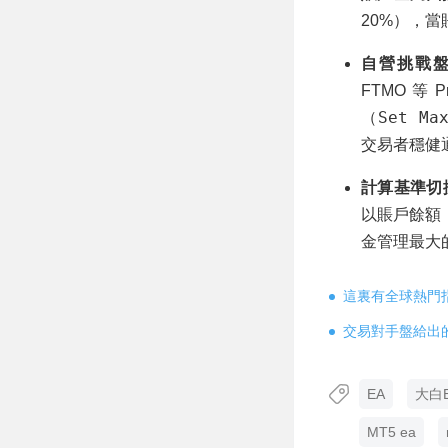
20%），
自營挑戰盤專項
FTMO 等
Set Ma
（
交易者穩健
計算基準切換（U
以賬戶餘額（
金管理最大
這裏有全球熱門
交易對手盤給出
EA
大白
MT5 ea