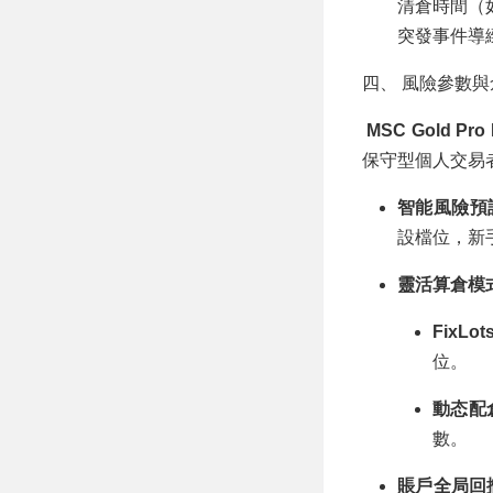
清倉時間（
突發事件導
四、 風險參數
MSC Gold Pro
保守型個人交易者
智能風險預設
設檔位，新
靈活算倉模式（L
FixL
位。
動态配
數。
賬戶全局回撤