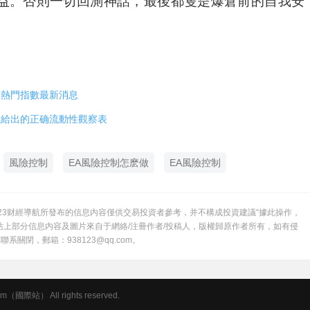
益。否則一切回測神話，最後都隻是爆倉前的自我安
球熱門指數最新消息
盤給出的正确流動性觀察表
風險控制
EA風險控制怎麽做
EA風險控制
23财經導航所發布的信息内容僅供交易投資者參考，并不構成投資建議“據此操作，
站上部分信息内容及圖片來自于網絡/注冊作者/投稿人，版權歸原作者所有，如有侵
系關閉，郵箱：938123@qq.com。
（國際站） All rights reserved.