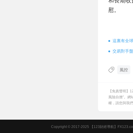
和長期收
慰。
這裏有全
交易對手
風控
【免責聲明】1
風險自擔”。網
權，請您與我們聯
Copyright © 2017-2025 【123財經導航】FX123.com