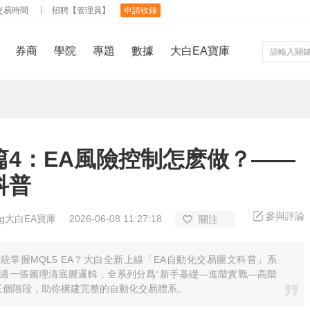
交易時間
招聘【管理員】
申請收錄
券商
學院
專題
數據
大白EA寶庫
篇4：EA風險控制怎麽做？——
科普
參與評論
ing大白EA寶庫
2026-06-08 11:27:18
關注
統掌握MQL5 EA？大白全新上線「EA自動化交易圖文科普」系
過一張圖理清底層邏輯，全系列分爲“新手基礎—進階實戰—高階
三個階段，助你構建完整的自動化交易體系。