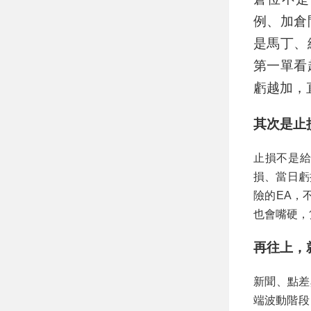
例、加倉
是馬丁、
第一單看
虧越加，
其次是止
止損不是給
損、當日虧
險的EA，
也會嘴硬，
再往上，
新聞、點差
端波動階段