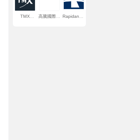
TMX
高騰國際資
Rapidan（石
Group
産管理
油爲主）