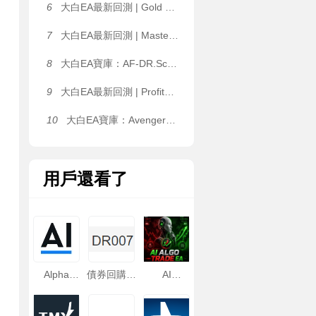
6
大白EA最新回測 | Gold Pulse MT4_1460+ [Gold Pulse Settings] EA 2026年回測虧損8,076.48USD，勝率50.00%
7
大白EA最新回測 | Master FX Scalper Ultimate [GOLD/XAUUSD Safe Set M5] EA 2026年回測利潤達248,269,934.32USD，勝率80.73%
8
大白EA寶庫：AF-DR.Scalper Pro+ Final｜三位一體交易引擎，震蕩、趨勢行情全覆蓋，可多品種同時運行 MT4 EA
9
大白EA最新回測 | ProfitMachine AI Virtual EA [Author Monitoring Settings] 2026年回測利潤達470.44USD，勝率81.83%
10
大白EA寶庫：Avengers EA | 1.2 倍溫和加倉 + 雙層對沖風控，H4+VWAP 雙重大盤過濾 MT4 EA
用戶還看了
Alpha
債券回購利
AI
Sense
率DR
AlgoTrade
EA