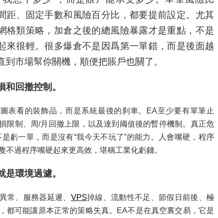
間距、固定手數和風險百分比，都要提前設定。尤其
網格類策略，加倉之後的總風險暴露才是重點，不是
起來很輕。很多爆倉不是因爲第一單錯，而是後面越
直到市場幫你關機，順便把賬戶也關了。
損和回撤控制。
圖表看的裝飾品，而是系統最後的刹車。EA至少要有單筆止
損限制、周/月回撤上限，以及達到阈值後的暫停機制。真正危
不是虧一單，而是沒有“我今天不玩了”的能力。人會嘴硬，程序
隻不過程序嘴硬起來更高效，堪稱工業化虧錢。
就是環境過濾。
異常、服務器延遲、
VPS
掉線、流動性不足、節假日前後、極
，都可能讓原本正常的策略失真。EA不是在真空裏交易，它是