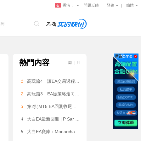
香港：
問題反饋
登錄
簡體
廣告
熱門内容
周
月
1
高玩篇4：讓EA交易過程更可控——大白科普
2
高玩篇3：EA從策略走向系統——大白科普
3
第2批MT5 EA回測收尾，5個月利潤131萬美金是數據拟合嗎？
4
大白EA最新回測 | P Sar Marti EA V2.02 MT4 2026年回測虧損9,996.47USD，勝率42.02%
5
大白EA寶庫：Monarchal Algo EA | 動态網格 + 鎖盈機制，倉位限制 + 追蹤止損雙重風控 MT4 EA