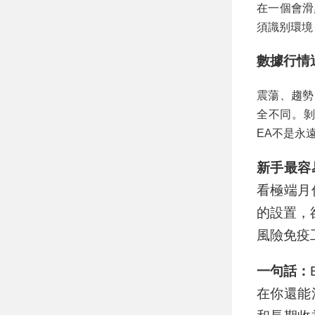
在一個會滑
須識别環境
數據行情
震蕩、趨勢
全不同。剝
EA不是永
新手最容
看極端月
的設置，
風險免疫
一句話：
在你還能