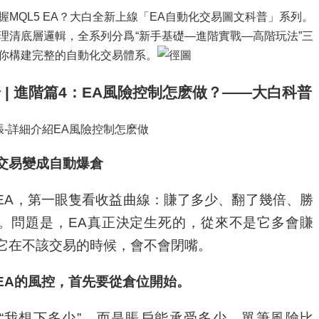
握MQL5 EA？大白全新上線「EA自動化交易圖文科普」系列。
理清底層邏輯，全系列分爲“新手基礎—進階實戰—高階玩法”三
你構建完整的自動化交易體系。
 | 進階篇4：EA風險控制怎麽做？——大白科普
交易變成自動爆倉
EA，第一眼隻看收益曲線：賺了多少、翻了幾倍、勝
。問題是，EA真正決定生死的，從來不是它多會賺
它在不該交易的時候，會不會閉嘴。
EA的風控，首先要從倉位開始。
“我想下多少”，而是賬戶能承受多少。單筆風險比