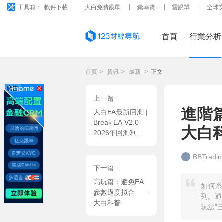
工具箱：
軟件下載
大白免費跟單
彙率寶
雲跟單
全球
首頁
行業分析
首頁
>
資訊
>
最新
>
正文
廣告
上一篇
進階
大白EA最新回測 |
Break EA V2.0
大白
2026年回測利潤
達4979.46USD，
勝率73.85%
BBTrad
下一篇
高玩篇：避免EA
如何系
參數過度拟合——
列。通
大白科普
玩法”