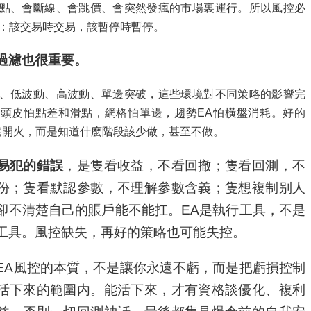
點、會斷線、會跳價、會突然發瘋的市場裏運行。所以風控必
：該交易時交易，該暫停時暫停。
過濾也很重要。
、低波動、高波動、單邊突破，這些環境對不同策略的影響完
頭皮怕點差和滑點，網格怕單邊，趨勢EA怕橫盤消耗。好的
遠開火，而是知道什麽階段該少做，甚至不做。
易犯的錯誤
，是隻看收益，不看回撤；隻看回測，不
份；隻看默認參數，不理解參數含義；隻想複制别人
卻不清楚自己的賬戶能不能扛。EA是執行工具，不是
工具。風控缺失，再好的策略也可能失控。
EA風控的本質，不是讓你永遠不虧，而是把虧損控制
活下來的範圍内。能活下來，才有資格談優化、複利