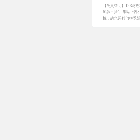
【免責聲明】123财
風險自擔”。網站上部
權，請您與我們聯系關閉，