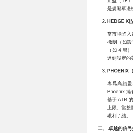
止盈（TP
是規避單邊
HEDGE K
I
當市場陷入
機制（如設
（如 4 層
達到設定的
PHOENI
專爲高頻盈
Phoenix
基于 ATR
上限。當整
獲利了結。
二、 卓越的信