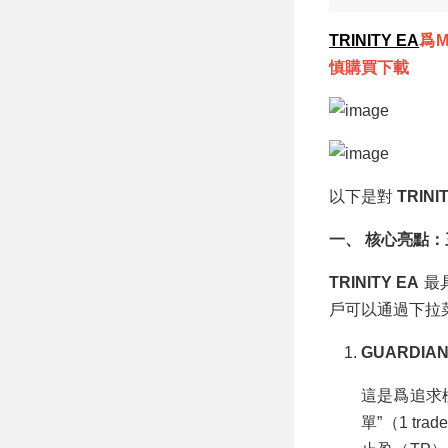
區間高低點錨定 +
日内閉環離場交易
TRINITY EA
爲
策略 MT5 EA
慎購買下載
以下是對
TRINI
一、 核心亮點：三大
TRINITY EA
最
戶可以通過下拉
GUARDI
這是爲追求
單”（1 trade