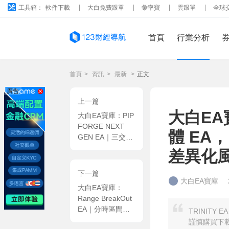
工具箱：
軟件下載
大白免費跟單
彙率寶
雲跟單
全球
首頁
行業分析
首頁
>
資訊
>
最新
>
正文
廣告
上一篇
大白EA
大白EA寶庫：PIP
FORGE NEXT
體 EA，
GEN EA｜三交叉
盤聚合網格量化系
差異化風
統，分品種獨立網
格架構 + 三重時
下一篇
序風控交易策略
大白EA寶庫
大白EA寶庫：
MT5 EA
Range BreakOut
EA｜分時區間突
TRINIT
破量化系統，定時
謹慎購買下