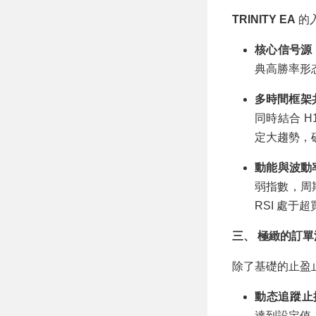
TRINITY EA
的
核心信号源
典高勝率形
多時間框架
同時結合 H
定大趨勢，
動能與波動
弱指數，周
RSI 處于
三、 極緻的訂
除了基礎的止盈
動态追蹤止損（
達到設定值