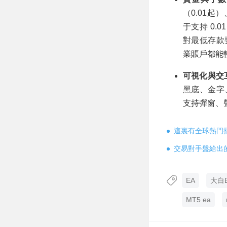
（0.01
于支持 0.0
對最低存款
業賬戶都能
可視化與交
黑底、金字
支持彈窗、
這裏有全球熱門
交易對手盤給出
EA
大白
MT5 ea