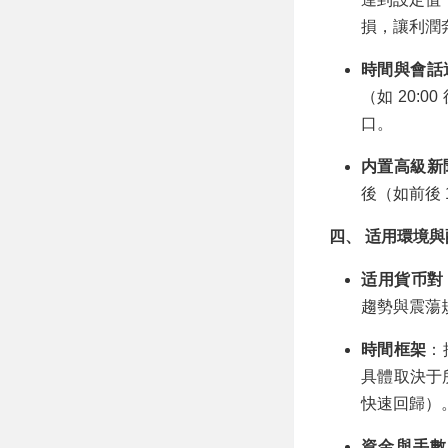
損，讓利潤
時間與會話
（如 20:
口。
内置高級新
後（如前後
四、 适用環境
适用貨币對
趨勢與震蕩
時間框架
：
具體取決于所選
快速回歸）
資金與手數