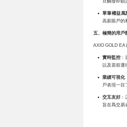
旦觸發即鎖
單筆權益風
高薪賬戶的
五、極簡的用戶體驗：
AXIO GOLD
實時監控
：
以及當前運
業績可視化
戶表現一目
交互友好
：
旨在爲交易