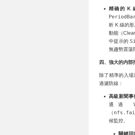
精确的 K
PeriodBa
析 K 線
動能（Clear
S
中提示的
無趨勢震蕩
四、強大的内部
除了精準的入場
過濾防線：
高級新聞事件過
通過 W
nfs.fai
（
候監控。
關鍵詞