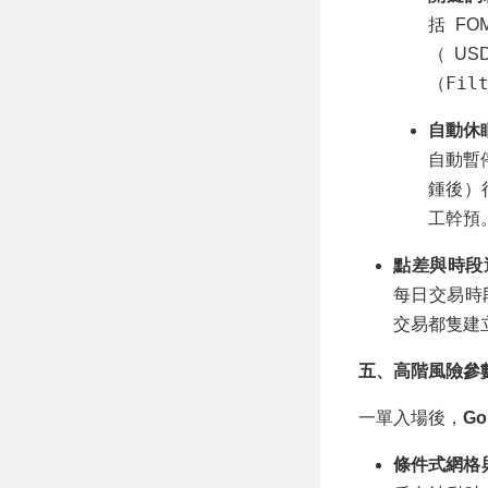
括
FOM
（U
Fil
（
自動休
自動暫
鍾後）
工幹預
點差與時段
每日交易時
交易都隻建
五、高階風險參
一單入場後，
Go
條件式網格與智能