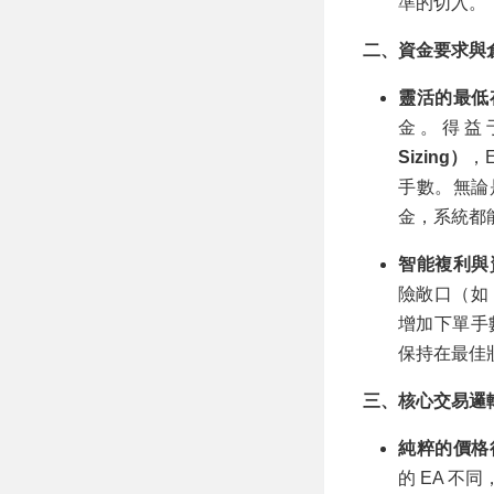
準的切入。
二、資金要求與
靈活的最低
金。得益
Sizing）
，
手數。無論是
金，系統都
智能複利與
險敞口（如
增加下單手
保持在最佳
三、核心交易邏
純粹的價格行爲
的 EA 不同