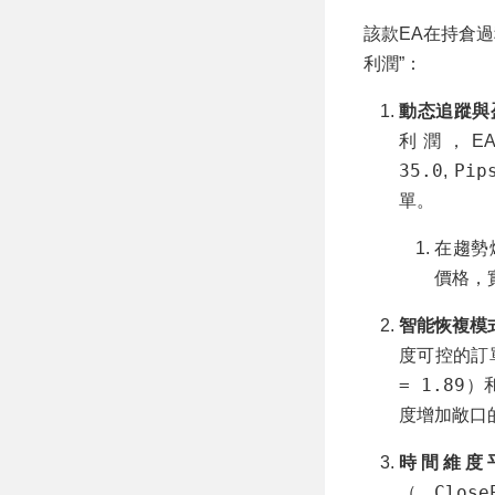
該款EA在持倉
利潤”：
動态追蹤與盈虧平
利潤，E
35.0
Pip
,
單。
在趨勢
價格，
智能恢複模式 (
度可控的訂
= 1.89
）
度增加敞口
時間維度平倉 
Close
（