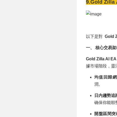
9.Gold Zilla
以下是對
Gold Z
一、 核心交易
Gold Zilla AI E
據市場階段，靈
均值回歸網格 (
潤。
日内趨勢追蹤 (I
确保你能順
開盤區間突破 (