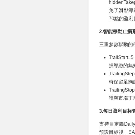
hiddenT
免了滑點導
70點的盈
2.智能移動止損
三重參數聯動的
TrailS
損導緻的無
Traili
時保留足夠
Traili
護與市場正
3.每日盈利目标
支持自定義Daily
預設目标後，E