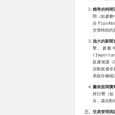
精準的時間區間
間（如參數
PipsAb
合
交替時段的
強大的新聞規避
擊。參數
(Importa
延遲保護（
自動規避非
系統在極端
圖表面闆實
經日曆（如 C
合，讓自動
三、交易管理與訂單執行