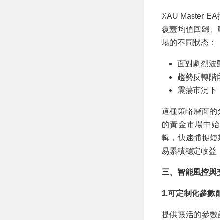
XAU Mast
覆蓋均值回歸、
場的不同狀态：
面對劇烈波
趨勢反轉階
震蕩市況下
這種策略層面的
的黃金市場中始
輯，快速捕捉短
易累積穩定收益
三、智能風控與
1.可定制化參數
提供靈活的參數