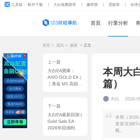
工具箱：
軟件下載
大白免費跟單
彙率寶
雲跟單
全球
首頁
行業分析
首頁
>
資訊
>
最新
>
正文
廣告
上一篇
本周大白
大白EA寶庫：
AXIO GOLD EA｜
篇）
｜黃金 M1 高頻量
化系統，ATR 波
動門禁 MT5 EA
大白
2026-0
下一篇
大白EA最新回測 |
本周（2026
Gold Safe EA
更新至BBT
2026年回測利潤
載。
達4354.96USD，