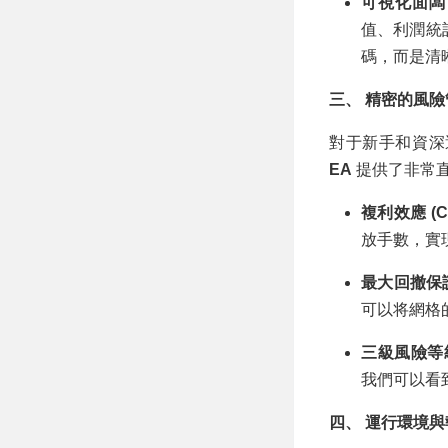
可視化面闆
值、利潤統
碼，而是清
三、 精密的風
對于新手和資深
EA
提供了非常
複利效應 (Co
放手數，實
最大回撤保
可以将網格的
三級風險等
我們可以看
四、 運行環境