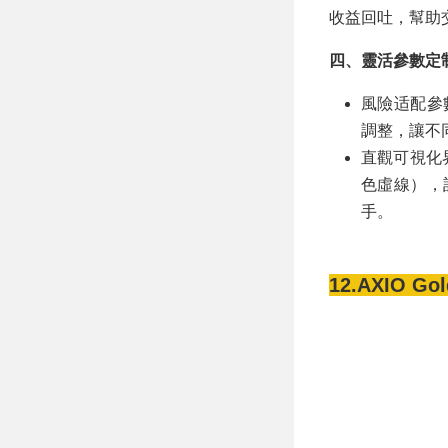
收益回吐，幫助
四、靈活參數定
風險适配參數
調整，讓不
直觀可視化
色虛線），
手。
12.AXIO Gol