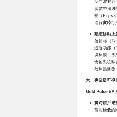
反向波動時
參數中清晰
PipsS
長（
進行
實時可用
動态移動止盈（T
Ta
盈目标（
追蹤功能（
塊利潤，系
會被系統整合
盈利點進發
六、專業級可視化
Gold Pulse EA
實時賬戶透
當前極低的