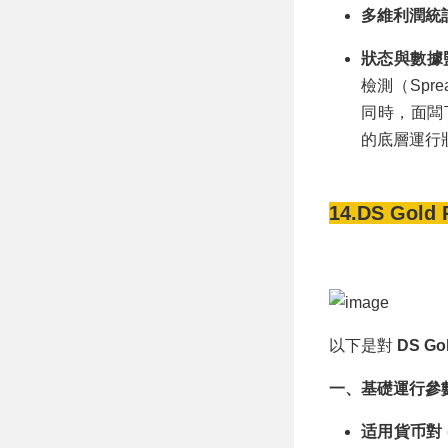
多維利潤統
狀态與數據
檢測（Spre
同時，面闆
的底層運行
14.DS Gold 
以下是對
DS Go
一、基礎運行參
适用貨币對 (P