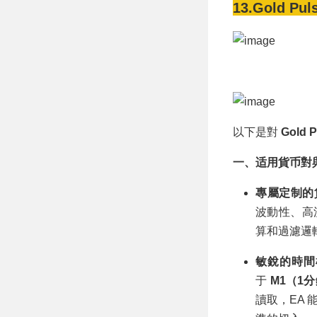
13.Gold Pul
以下是對
Gold P
一、适用貨币對
專屬定制的
波動性、高
算和過濾邏
敏銳的時間
于
M1（1
讀取，EA