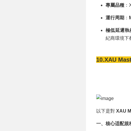
專屬品種
：X
運行周期
：
極低延遲執
紀商環境下
10.XAU Mast
以下是對
XAU M
一、核心适配規