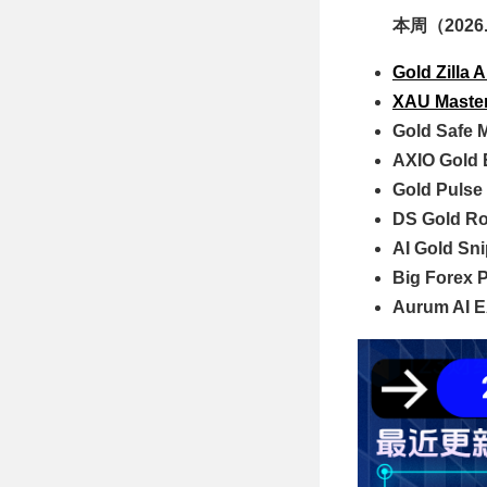
勝率91.54%
本周（2026.
Gold Zilla 
XAU Maste
Gold Safe 
AXIO Gold
Gold Pulse
DS Gold R
AI Gold Sn
Big Forex 
Aurum AI 