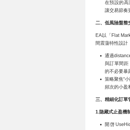
在預設的高
讓交易節奏
二、低風險盤整
EA以「Flat M
間震蕩特性設計
通過dista
與訂單間距
的不必要暴
策略聚焦“
頻次的小盈
三、精細化訂單
1.隐藏式止盈機
開啓Use