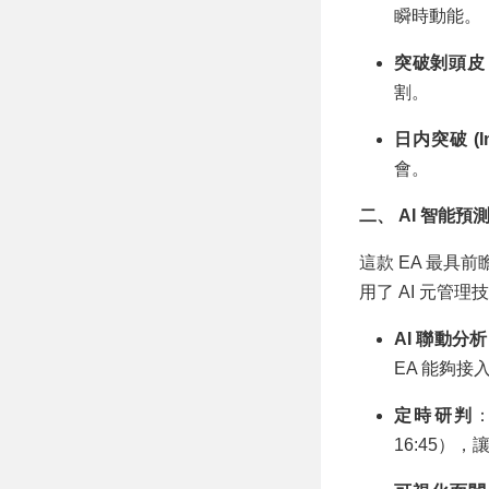
瞬時動能。
突破剝頭皮 (Br
割。
日内突破 (Int
會。
二、 AI 智能預
這款 EA 最具
用了 AI 元管理
AI 聯動分析
EA 能夠接入
定時研判
16:45）