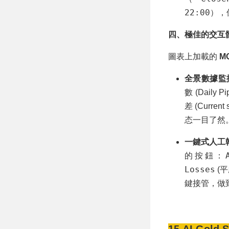
22:00
），
四、極佳的交互體驗 (I
圖表上加載的
M
全景數據監
數 (Daily
差 (Curr
态一目了然
一鍵式人工
的按鈕：
Losses
(
鍵接管，做