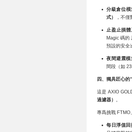
分級倉位模式
式）
，不僅
止盈止損體
Magic 碼的
預設的安全
夜間避震模式
間段（如 2
四、獨具匠心的“
這是 AXIO G
過濾器）
。
專爲挑戰 FTM
每日淨值回撤