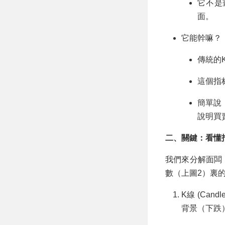
它不是
面。
它能幹嘛？
傳統的
這個指
簡單說
說明買
二、關鍵：看懂指
我們來分解面闆
數（上圖2）裏
K線 (Ca
背景（下跌