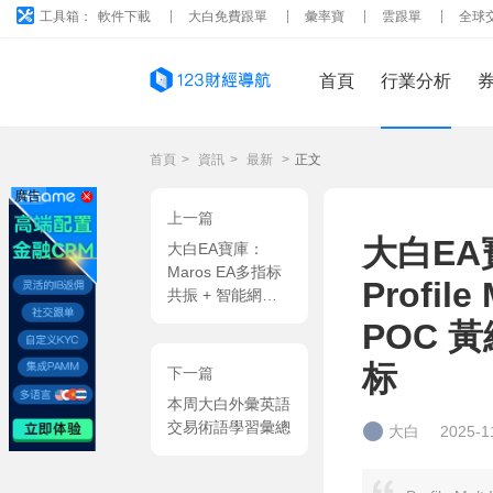
工具箱：
軟件下載
大白免費跟單
彙率寶
雲跟單
全球
首頁
行業分析
首頁
>
資訊
>
最新
>
正文
廣告
上一篇
大白E
大白EA寶庫：
Maros EA多指标
Profil
共振 + 智能網
格，自動手數 +
POC 黃
籃子止盈适配主流
貨币對 MT4 EA
标
下一篇
本周大白外彙英語
交易術語學習彙總
大白
2025-1