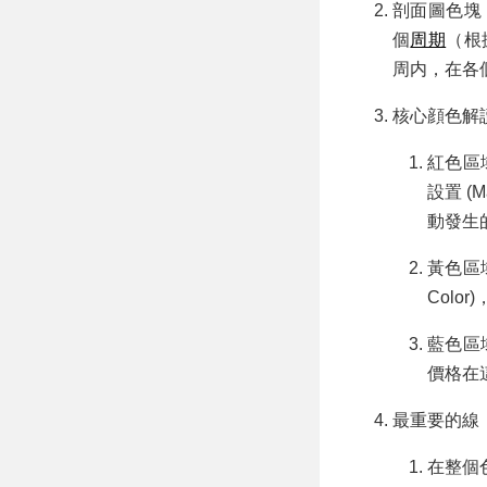
剖面圖色塊 (
個
周期
（根
周内，在各
核心顔色解讀
紅色區域 
設置 (M
動發生
黃色區域
Colo
藍色區域
價格在這
最重要的線：
在整個