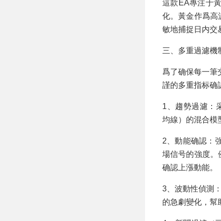
這款EA專注于
化。黃金作爲高
敏地捕捉日内交
三、多重過濾機
爲了确保每一筆交易
謹的多重指标确
1、趨勢過濾：
均線）的混合模
2、動能确認：
場信号的強度。例
确認上漲動能。
3、波動性偵測：通
的急劇變化，幫