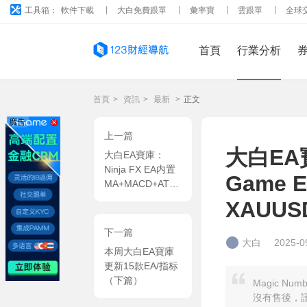
工具箱：
軟件下載
大白免費跟單
彙率寶
雲跟單
全球
首頁
行業分析
首頁
>
資訊
>
最新
>
正文
廣告
上一篇
大白EA寶
大白EA寶庫：
Ninja FX EA内置
Game
MA+MACD+ATR
多指标融合 MT4
XAUUS
EA
下一篇
大白
2025-0
本周大白EA寶庫
更新15款EA/指标
（下篇）
Magic N
沒有售後，