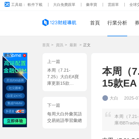
工具箱：
軟件下載
大白免費跟單
彙率寶
雲跟單
全球
首頁
行業分析
首頁
>
資訊
>
最新
>
正文
廣告
上一篇
本周（7
本周（7.21-
7.25）大白EA寶
15款E
庫更新15款
EA（上篇）
大白
2025-0
下一篇
每周大白外彙英語
本周（7.2
交易術語學習彙總
庫/BBTra