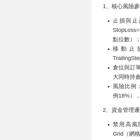
1、核心風險參
止損與止盈：
StopL
點位數）
移動止損：
Traili
倉位與訂單控
大同時持
風險比例：A
例18%）
2、資金管理邏
禁用高風險
Grid（