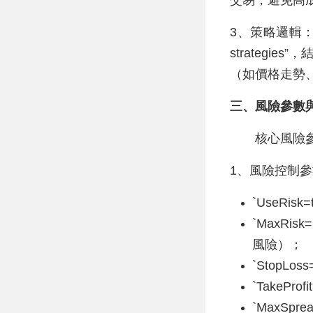
交易，避免高
3、策略邏輯：強調“ad
strategi
（如價格走勢
三、風險參數
核心風險
1、風險控制
`UseRi
`MaxRi
風險）；
`StopLo
`TakePr
`MaxSpr