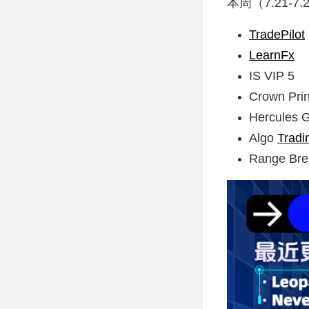
本周（7.21-
TradePilot
LearnFx
IS VIP 5
Crown Pri
Hercules G
Algo
Tradi
Range Bre