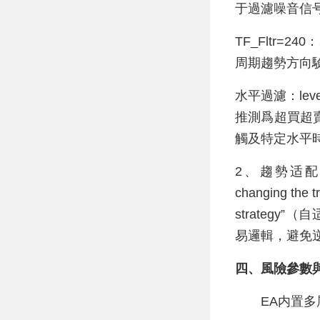
于過濾噪音信
TF_Fltr=
周期趨勢方向
水平過濾：level_b
推測爲超買超賣
觸及特定水平
2、趨勢适配機制：支
changing t
strateg
易邏輯，避免
四、風險參數
EA内置多層