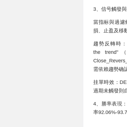
3、信号觸發
當指标與過濾
損、止盈及移
趨勢反轉時：co="C
the t
Close_Rev
需依賴趨勢确
挂單時效：DEL_
過期未觸發則
4、勝率表現：
率92.06%-9