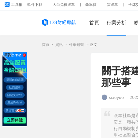
工具箱：
軟件下載
大白免費跟單
彙率寶
雲跟單
全球
首頁
行業分析
首頁
>
資訊
>
外彙知識
>
正文
廣告
關于搭
那些事
xiaoyue
202
跟單社區是
它是一種共
行自動複制
單社區整合