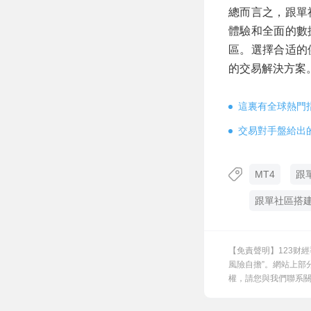
總而言之，跟單
體驗和全面的數
區。選擇合适的
的交易解決方案
這裏有全球熱門
交易對手盤給出
MT4
跟
跟單社區搭
【免責聲明】123财
風險自擔”。網站上部
權，請您與我們聯系關閉，