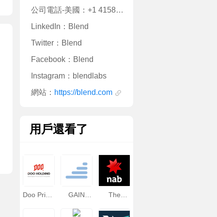
公司電話-美國：+1 4158136332
LinkedIn：Blend
Twitter：Blend
Facebook：Blend
Instagram：blendlabs
網站：
https://blend.com
用戶還看了
Doo Prime
GAIN
The
德璞資本
Capital嘉
National
盛
Australia
Bank