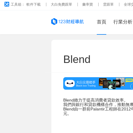
工具箱：
軟件下載
大白免費跟單
彙率寶
雲跟單
全球
首頁
行業分析
Blend
Blend緻力于提高消費者貸款效率。
我們與銀行和貸款機構合作，推動無
Blend由一群前Palantir工程師在2012
元。