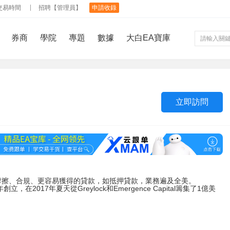
交易時間
招聘【管理員】
申請收錄
券商
學院
專題
數據
大白EA寶庫
立即訪問
摩擦、合規、更容易獲得的貸款，如抵押貸款，業務遍及全美。
年創立，在2017年夏天從Greylock和Emergence Capital籌集了1億美