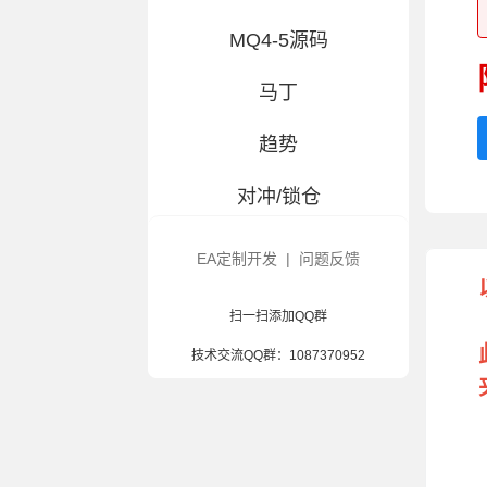
MQ4-5源码
马丁
趋势
对冲/锁仓
交易百科
EA定制开发
|
问题反馈
大白优选-指标
扫一扫添加QQ群
风控辅助
技术交流QQ群：
1087370952
造假/汉化
混合策略