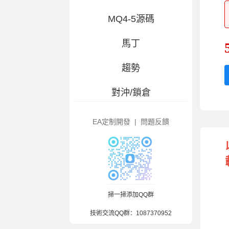
MQ4-5源碼
馬丁
趨勢
對沖/鎖倉
交易百科
EA定制開發
|
問題反饋
大白優選-指标
風控輔助
造假/漢化
掃一掃添加QQ群
技術交流QQ群：
1087370952
混合策略