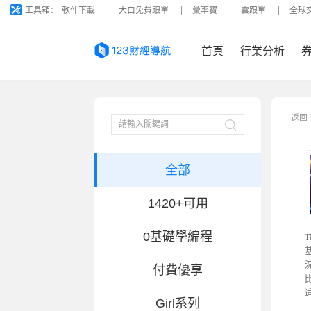
工具箱：
軟件下載
大白免費跟單
彙率寶
雲跟單
全球
首頁
行業分析
返回
全部
1420+可用
0基礎學編程
T
付費優享
Girl系列