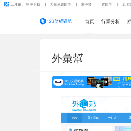
工具箱：
軟件下載
大白免費跟單
彙率寶
雲跟單
全球
首頁
行業分析
外彙幫