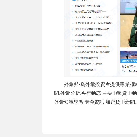
外彙邦-爲外彙投資者提供專業權
聞,外彙分析,央行動态,主要币種貨币動
外彙知識學習,黃金資訊,加密貨币新聞