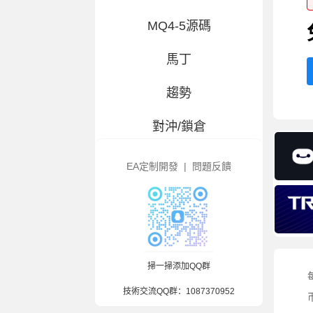
MQ4-5源碼
馬丁
趨勢
對沖/鎖倉
交易百科
EA定制開發
|
問題反饋
大白優選-指标
風控輔助
造假/漢化
掃一掃添加QQ群
技術交流QQ群：
1087370952
混合策略