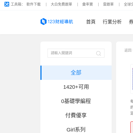
工具箱：
軟件下載
大白免費跟單
彙率寶
雲跟單
全球
首頁
行業分析
返回
全部
1420+可用
0基礎學編程
付費優享
Girl系列