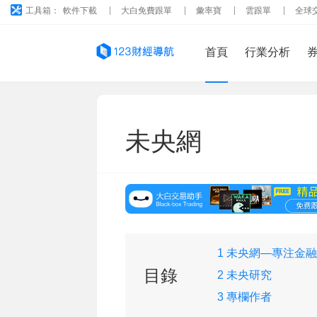
工具箱：
軟件下載
大白免費跟單
彙率寶
雲跟單
全球
首頁
行業分析
未央網
1 未央網—專注金
與創新
目錄
2 未央研究
3 專欄作者