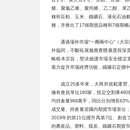
烯、聚氯乙烯、聚丙烯、乙二醇、苯乙
種和豆粕、玉米、鐵礦石、液化石油氣
種，并推出了17個期貨品種和7個期
通過場外市場“一圈兩中心”（大
外協同，不斷拓展服務實體廣度與深度
略根本宗旨，堅決維護市場安全穩定
着力提升市場經濟功能，鐵礦石定價
成立20多年來，大商所規範運營
擁有會員單位160家，指定交割庫460
均持倉量968萬手，同比分别增長63
成交量、持倉量居國内期貨市場首位；
2019年的第11位躍升爲第7位、
的農産品、塑料、煤炭、鐵礦石期貨