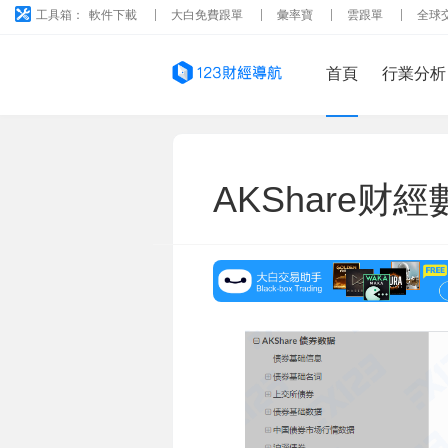
工具箱：
軟件下載
大白免費跟單
彙率寶
雲跟單
全球
首頁
行業分析
AKShare财