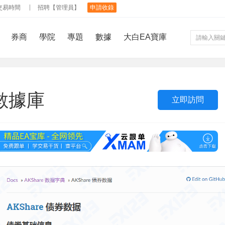
交易時間
招聘【管理員】
申請收錄
券商
學院
專題
數據
大白EA寶庫
經數據庫
立即訪問