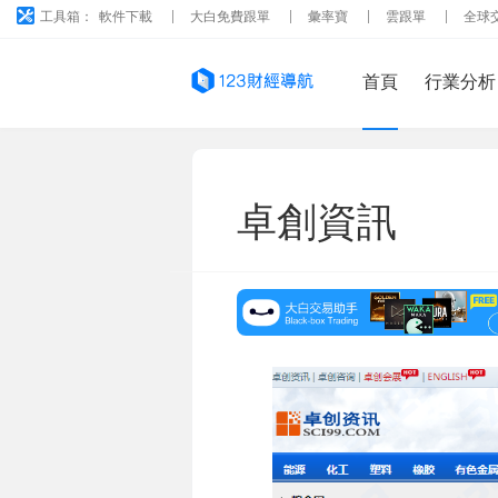
工具箱：
軟件下載
大白免費跟單
彙率寶
雲跟單
全球
首頁
行業分析
卓創資訊