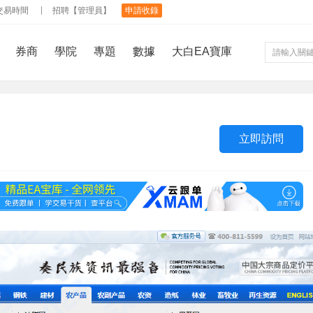
交易時間
招聘【管理員】
申請收錄
券商
學院
專題
數據
大白EA寶庫
立即訪問