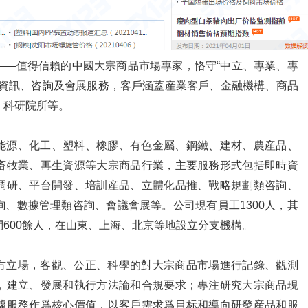
——值得信賴的中國大宗商品市場專家，恪守“中立、專業、專
品資訊、咨詢及會展服務，客戶涵蓋産業客戶、金融機構、商品
、科研院所等。
能源、化工、塑料、橡膠、有色金屬、鋼鐵、建材、農産品、
畜牧業、再生資源等大宗商品行業，主要服務形式包括即時資
調研、平台開發、培訓産品、立體化品推、戰略規劃類咨詢、
、數據管理類咨詢、會議會展等。公司現有員工1300人，其
600餘人，在山東、上海、北京等地設立分支機構。
方立場，客觀、公正、科學的對大宗商品市場進行記錄、觀測
，建立、發展和執行方法論和合規要求；專注研究大宗商品現
據服務作爲核心價值，以客戶需求爲目标和導向研發産品和服