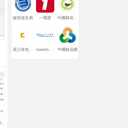
碳排放交易
一期貨
中國棉花協
會
長江有色金
baiinfo-百
中國棉花網
屬網
川盈孚