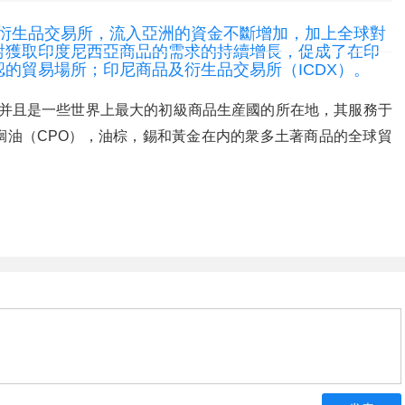
印度尼西亞
公認的貿易
和衍生品交易所，流入亞洲的資金不斷增加，加上全球對
品及衍生品
X）。
對獲取印度尼西亞商品的需求的持續增長，促成了在印
的貿易場所；印尼商品及衍生品交易所（ICDX）。
，并且是一些世界上最大的初級商品生産國的所在地，其服務于
榈油（CPO），油棕，錫和黃金在内的衆多土著商品的全球貿
hhhhhhh