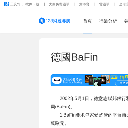
工具箱：
軟件下載
大白免費跟單
彙率寶
雲跟單
全球
首頁
行業分析
德國BaFin
2002年5月1日，德意志聯邦
局(BaFin)。
1.BaFin要求每家受監管的平
萬歐元。