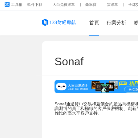
工具箱：
軟件下載
大白免費跟單
彙率寶
雲跟單
全球
首頁
行業分析
Sonaf
Sonaf通過貨币交易和差價合約産品爲機
識淵博的員工和極緻的客戶保密機制、創新
倫比的高水平客戶支持。