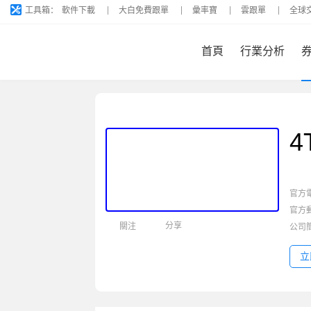
工具箱：
軟件下載
大白免費跟單
彙率寶
雲跟單
全球
首頁
行業分析
4
官方
官方
分享
關注
公司
立